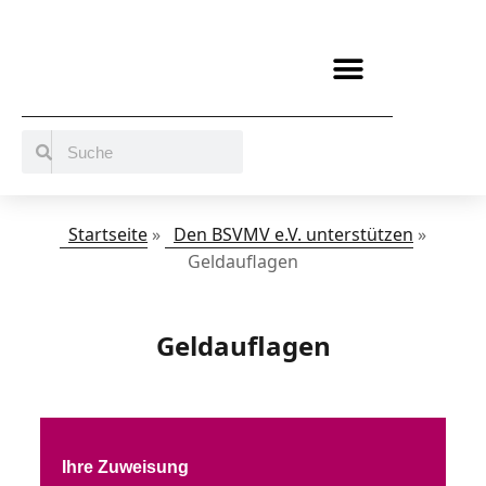
BERATUNG / ANGEBOTE
MITMACHEN UND UNTERSTÜTZEN
Startseite
»
Den BSVMV e.V. unterstützen
»
Geldauflagen
Geldauflagen
Ihre Zuweisung