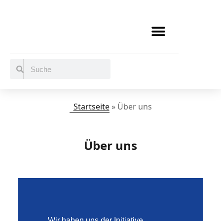
BERATUNG / ANGEBOTE
MITMACHEN UND UNTERSTÜTZEN
Startseite
»
Über uns
Über uns
Wir haben uns der Initiative