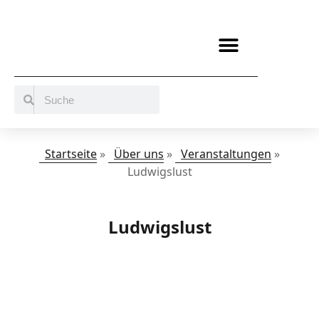
BERATUNG / ANGEBOTE
MITMACHEN UND UNTERSTÜTZEN
Startseite
»
Über uns
»
Veranstaltungen
»
Ludwigslust
Ludwigslust