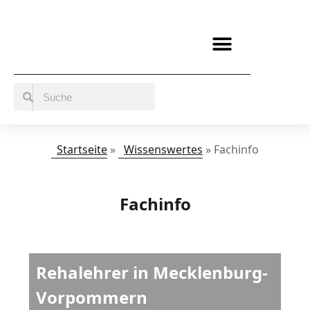
BERATUNG / ANGEBOTE
MITMACHEN UND UNTERSTÜTZEN
Startseite
»
Wissenswertes
»
Fachinfo
Fachinfo
Rehalehrer in Mecklenburg-
Vorpommern