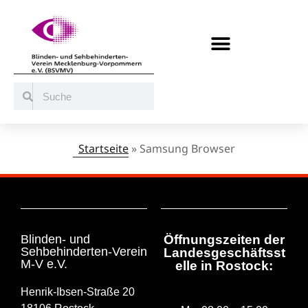
BERATUNG / ANGEBOTE
MITMACHEN UND UNTERSTÜTZEN
Startseite
»
Samsung Browser
Stats Types:
Samsung Browser
Blinden- und
Öffnungszeiten der
Sehbehinderten-Verein
Landesgeschäftsst
M-V e.V.
elle in Rostock:
Henrik-Ibsen-Straße 20