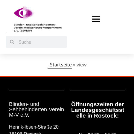
BERATUNG / ANGEBOTE
MITMACHEN UND UNTERSTÜTZEN
Startseite
»
view
Stats Types:
view
Blinden- und
Öffnungszeiten der
Sehbehinderten-Verein
Landesgeschäftsst
M-V e.V.
elle in Rostock:
Henrik-Ibsen-Straße 20