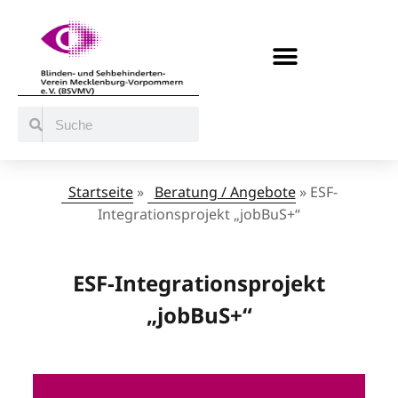
BERATUNG / ANGEBOTE
MITMACHEN UND UNTERSTÜTZEN
Startseite
»
Beratung / Angebote
»
ESF-
Integrationsprojekt „jobBuS+“
ESF-Integrationsprojekt
„jobBuS+“