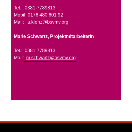
Tel.: 0381-7789813
Mobil: 0176 480 601 92
Mail:
a.klenz@bsvmv.org
Marie Schwartz, Projektmitarbeiterin
Tel.: 0381-7789813
Mail:
m.schwartz@bsvmv.org