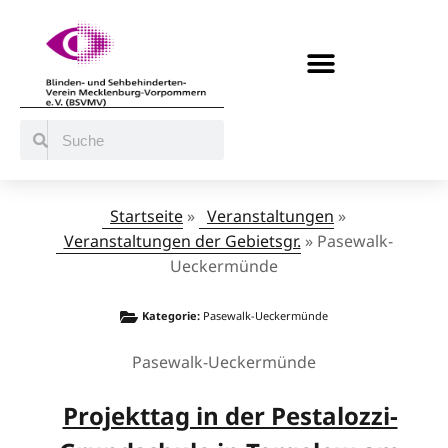
BERATUNG / ANGEBOTE
MITMACHEN UND UNTERSTÜTZEN
Startseite
»
Veranstaltungen
»
Veranstaltungen der Gebietsgr.
»
Pasewalk-
Ueckermünde
Kategorie:
Pasewalk-Ueckermünde
Pasewalk-Ueckermünde
Projekttag in der Pestalozzi-