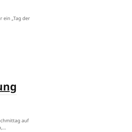
 ein „Tag der
ung
achmittag auf
n,…