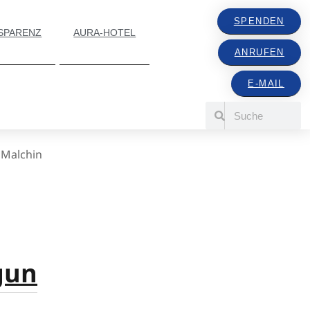
SPENDEN
SPARENZ
AURA-HOTEL
ANRUFEN
E-MAIL
»
Malchin
gun