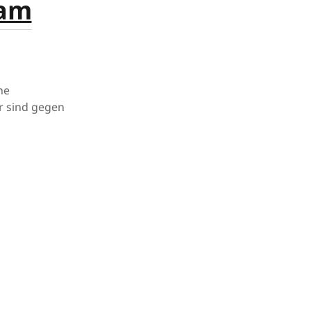
dam
ne
r sind gegen