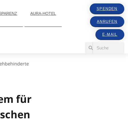
SPENDEN
SPARENZ
AURA-HOTEL
ANRUFEN
E-MAIL
sehbehinderte
em für
nschen