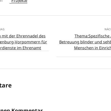
in
Projekte
RAG
NÄC
 mit der Ehrennadel des
Thema:Spezifische 
lenburg-Vorpommern für
Betreuung blinder und seh
rdienste im Ehrenamt
Menschen in Einric
are
einen Kommentar