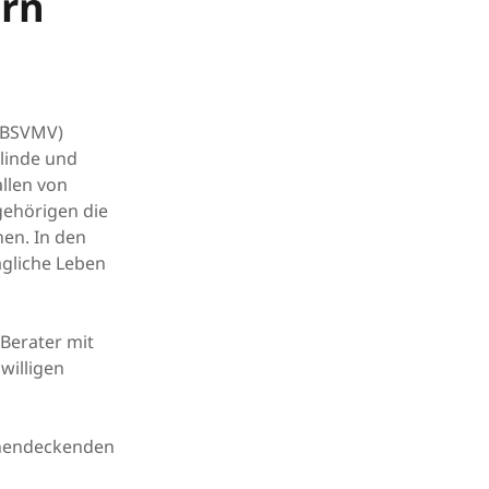
rn
(BSVMV)
blinde und
llen von
gehörigen die
nen. In den
ägliche Leben
 Berater mit
willigen
ächendeckenden