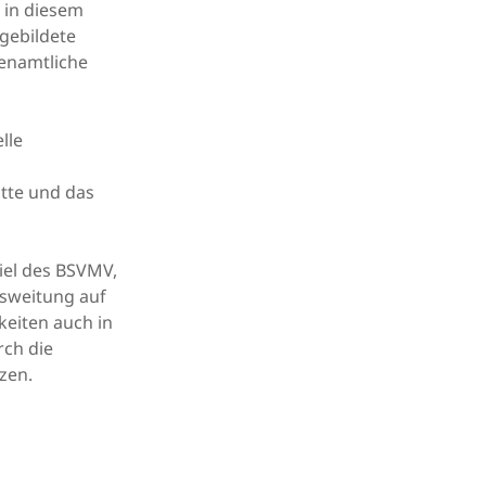
 in diesem
sgebildete
renamtliche
lle
tte und das
iel des BSVMV,
usweitung auf
eiten auch in
rch die
tzen.