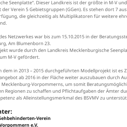
he Seenplatte“. Dieser Landkreis ist der größte in M-V und
t der Verein 5 Gebietsgruppen (GGen). Es stehen dort 7 au
rfügung, die gleichzeitig als Multiplikatoren für weitere eh
ind.
des Netzwerkes war bis zum 15.10.2015 in der Beratungsste
rg, Am Blumenborn 23.
jekt wurde durch den Landkreis Mecklenburgische Seenpla
ium M-V gefördert.
dem in 2013 – 2015 durchgeführten Modellprojekt ist es Z
angebot ab 2016 in der Fläche weiter auszubauen durch A
se Mecklenburg-Vorpommerns, um somit Beratungsmöglichk
en Regionen zu schaffen und Pflichtaufgaben der Ämter du
etenz als Alleinstellungsmerkmal des BSVMV zu unterstü
ter:
Sehbehinderten-Verein
Vorpommern e.V.