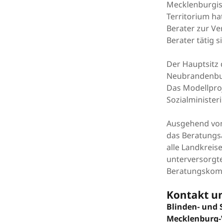
Mecklenburgisc
Territorium ha
Berater zur Ve
Berater tätig s
Der Hauptsitz 
Neubrandenbu
Das Modellpro
Sozialminister
Ausgehend von 
das Beratungs
alle Landkrei
unterversorgt
Beratungskomp
Kontakt un
Blinden- und 
Mecklenburg-