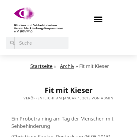
BERATUNG / ANGEBOTE
MITMACHEN UND UNTERSTÜTZEN
Startseite
»
Archiv
»
Fit mit Kieser
Fit mit Kieser
VERÖFFENTLICHT AM JANUAR 1, 2015 VON ADMIN
Ein Probetraining am Tag der Menschen mit
Sehbehinderung
(Christiane Kaplan, Rostock am 06.06.2015)