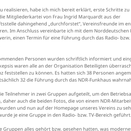
u realisieren, habe ich mich bereit erklärt, erste Schritte 
ie Mitgliederkartei von Frau Ingrid Marquardt aus der
tsstelle dahingehend „durchforstet“, Vereinsfreunde im e
üren. Im Anschluss vereinbarte ich mit dem Norddeutschen
rin, einen Termin für eine Führung durch das Radio- bzw.
.
kommenden Personen wurden schriftlich informiert und ein
kepsis waren alle an der Organisation Beteiligten überrasch
 feststellen zu können. Es hatten sich 38 Personen angem
tsächlich 32 die Führung durch das NDR-Funkhaus wahrn
e Teilnehmer in zwei Gruppen aufgeteilt, um den Betriebs
n, daher auch die beiden Fotos, die von einem NDR-Mitarbei
wurden und nun auf der Homepage unseres Vereins zu seh
urde je eine Gruppe in den Radio- bzw. TV-Bereich geführt
 Gruppen alles gehört bzw. gesehen hatten, was moderne