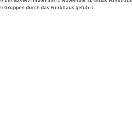
der des BSVMV haben am 4. November 2015 das Funkhaus 
ei Gruppen durch das Funkhaus geführt.