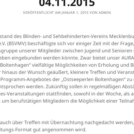
04.11.2015
VERÖFFENTLICHT AM JANUAR 1, 2015 VON ADMIN
stand des Blinden- und Sehbehinderten-Vereins Mecklenbu
. (BSVMV) beschäftigte sich vor einiger Zeit mit der Frage,
sgruppe unserer Mitglieder zwischen Jugend und Senioren 
leben eingebunden werden könnte. Zwar bietet unser AURA
Boltenhagen“ vielfältige Möglichkeiten von Erholung und B
 hinaus der Wunsch geäußert, kleinere Treffen und Verans
 Programm-Angebotes der „Ostseeperlen Boltenhagen“ zu 
tsprochen werden. Zukünftig sollen in regelmäßigen Abs
es-Veranstaltungen stattfinden, sowohl in der Woche, als 
um berufstätigen Mitgliedern die Möglichkeit einer Teiln
 auch über Treffen mit Übernachtung nachgedacht werden, 
ltungs-Format gut angenommen wird.