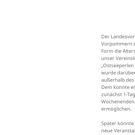
Der Landesvor
Vorpommern e.V
Form die Alter
unser Vereins
„Ostseeperlen 
wurde darüber
außerhalb des
Dem konnte en
zunächst 1-Tag
Wochenenden, 
ermöglichen.
Später könnte
neue Veransta