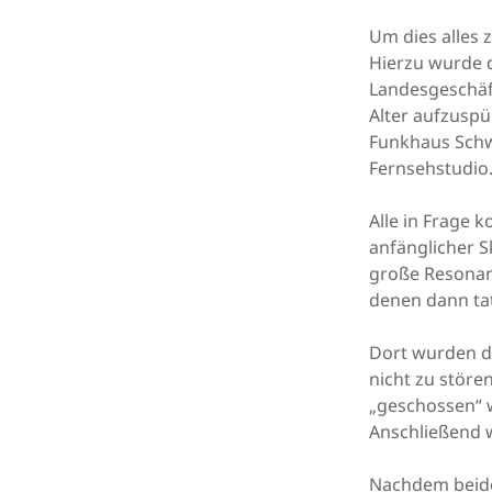
Um dies alles z
Hierzu wurde d
Landesgeschäf
Alter aufzusp
Funkhaus Schwe
Fernsehstudio
Alle in Frage 
anfänglicher S
große Resonanz
denen dann ta
Dort wurden di
nicht zu störe
„geschossen“ 
Anschließend w
Nachdem beide