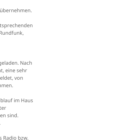
zu übernehmen.
ntsprechenden
 Rundfunk,
geladen. Nach
t, eine sehr
eldet, von
ahmen.
ablauf im Haus
ter
en sind.
.
s Radio bzw.