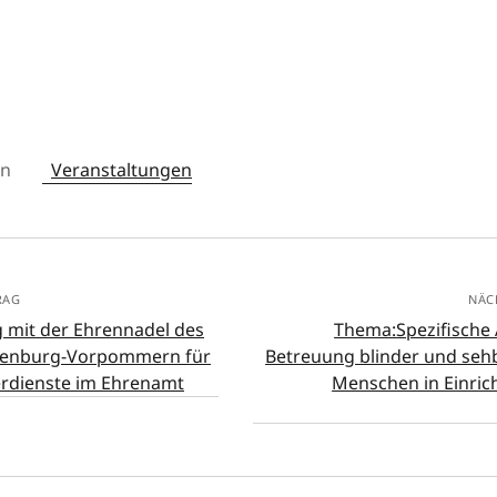
in
Veranstaltungen
RAG
NÄC
 mit der Ehrennadel des
Thema:Spezifische 
lenburg-Vorpommern für
Betreuung blinder und seh
rdienste im Ehrenamt
Menschen in Einric