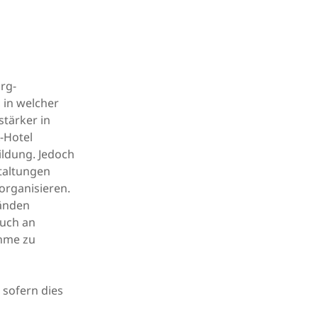
rg-
 in welcher
stärker in
-Hotel
ildung. Jedoch
taltungen
organisieren.
tänden
auch an
ahme zu
sofern dies