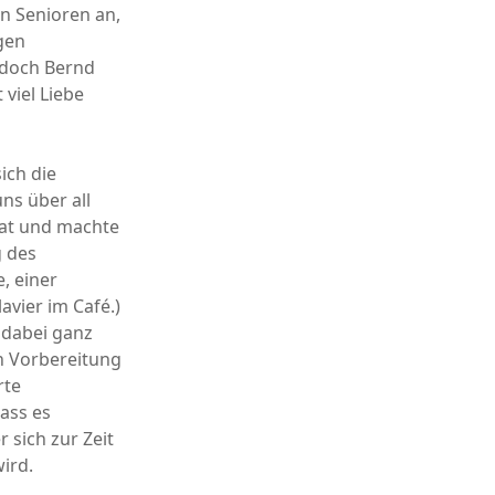
n Senioren an,
gen
 doch Bernd
 viel Liebe
ich die
ns über all
hat und machte
g des
, einer
avier im Café.)
 dabei ganz
in Vorbereitung
rte
ass es
 sich zur Zeit
ird.