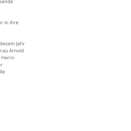
ssende
r in ihre
diesem Jahr
Frau Arnold
i Herrn
er
lle