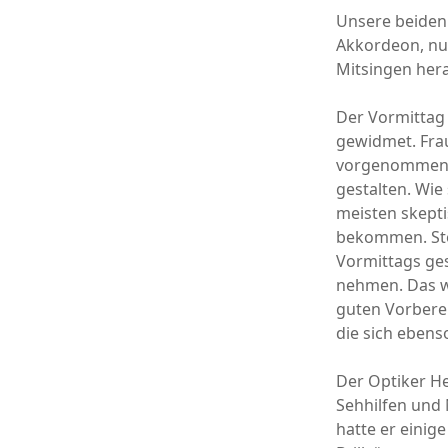
Unsere beiden 
Akkordeon, nu
Mitsingen her
Der Vormittag
gewidmet. Frau
vorgenommen, m
gestalten. Wie
meisten skepti
bekommen. Sto
Vormittags ges
nehmen. Das wi
guten Vorberei
die sich ebens
Der Optiker H
Sehhilfen und
hatte er einig