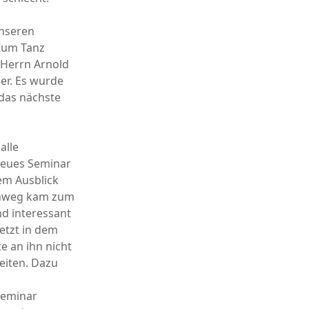
nseren
 Zum Tanz
 Herrn Arnold
eer. Es wurde
 das nächste
alle
neues Seminar
em Ausblick
rchweg kam zum
d interessant
etzt in dem
e an ihn nicht
eiten. Dazu
Seminar