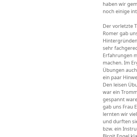
haben wir geme
noch einige in
Der vorletzte 
Romer gab uns 
Hintergründen
sehr fachgerec
Erfahrungen m
machen. Im Erg
Übungen auch 
ein paar Hinwe
Den leisen Üb
war ein Tromme
gespannt ware
gab uns Frau E
lernten wir v
und durften si
bzw. ein Instr
Birgit Engel k