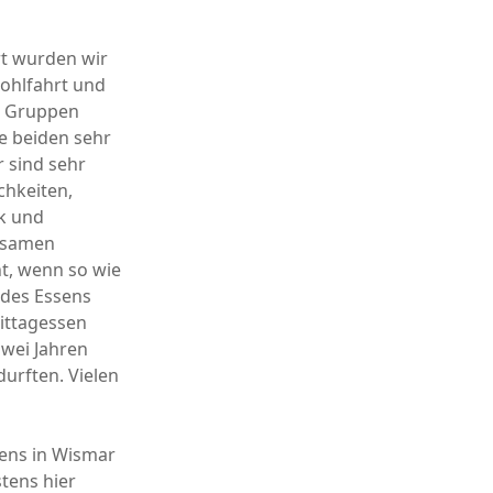
rt wurden wir
wohlfahrt und
ei Gruppen
ie beiden sehr
 sind sehr
chkeiten,
k und
rksamen
t, wenn so wie
 des Essens
ittagessen
zwei Jahren
urften. Vielen
ens in Wismar
tens hier