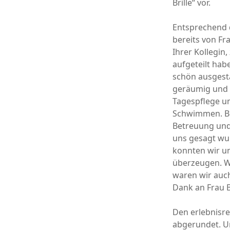
Brille“ vor.
Entsprechend 
bereits von Fr
Ihrer Kollegin
aufgeteilt hab
schön ausgesta
geräumig und s
Tagespflege u
Schwimmen. Be
Betreuung und
uns gesagt wur
konnten wir u
überzeugen. W
waren wir auch
Dank an Frau 
Den erlebnisr
abgerundet. U