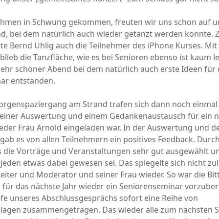
thmen in Schwung gekommen, freuten wir uns schon auf u
d, bei dem natürlich auch wieder getanzt werden konnte.
te Bernd Uhlig auch die Teilnehmer des iPhone Kurses. Mit
 blieb die Tanzfläche, wie es bei Senioren ebenso ist kaum l
sehr schöner Abend bei dem natürlich auch erste Ideen für
ar entstanden.
rgenspaziergang am Strand trafen sich dann noch einmal 
 einer Auswertung und einem Gedankenaustausch für ein 
eder Frau Arnold eingeladen war. In der Auswertung und d
 gab es von allen Teilnehmern ein positives Feedback. Du
 die Vorträge und Veranstaltungen sehr gut ausgewählt un
jeden etwas dabei gewesen sei. Das spiegelte sich nicht zul
iter und Moderator und seiner Frau wieder. So war die Bitt
 für das nächste Jahr wieder ein Seniorenseminar vorzuber
fe unseres Abschlussgesprächs sofort eine Reihe von
ägen zusammengetragen. Das wieder alle zum nächsten 