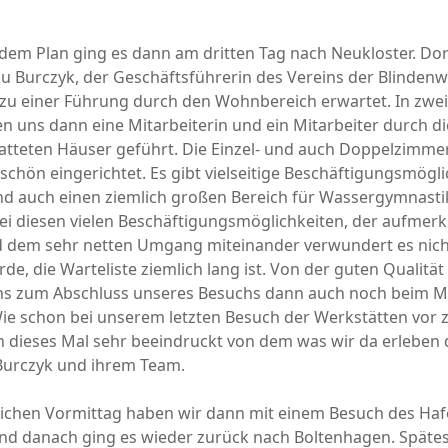
dem Plan ging es dann am dritten Tag nach Neukloster. Do
au Burczyk, der Geschäftsführerin des Vereins der Blinden
, zu einer Führung durch den Wohnbereich erwartet. In zw
en uns dann eine Mitarbeiterin und ein Mitarbeiter durch d
tteten Häuser geführt. Die Einzel- und auch Doppelzimmer
chön eingerichtet. Es gibt vielseitige Beschäftigungsmögli
nd auch einen ziemlich großen Bereich für Wassergymnasti
i diesen vielen Beschäftigungsmöglichkeiten, der aufme
 dem sehr netten Umgang miteinander verwundert es nich
de, die Warteliste ziemlich lang ist. Von der guten Qualität
ns zum Abschluss unseres Besuchs dann auch noch beim M
ie schon bei unserem letzten Besuch der Werkstätten vor 
 dieses Mal sehr beeindruckt von dem was wir da erleben d
Burczyk und ihrem Team.
eichen Vormittag haben wir dann mit einem Besuch des Haf
nd danach ging es wieder zurück nach Boltenhagen. Spätes