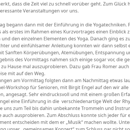
rkt, dass die Zeit viel zu schnell vorüber geht. Zum Glück h
teressante Veranstaltungen vor uns.
Tag begann dann mit der Einführung in die Yogatechniken. 
als erstes im Rahmen eines Kurzvortrages einen Einblick 
 und den einzelnen Elementen des Yoga. Danach ging es zu
hter und einfühlsamer Anleitung konnten wir dann selbst 
it Sanften Körperübungen, Atemübungen, Entspannung u
ebnis des Vormittags nahmen sich einige sogar vor, die ge
zu Hause mal auszuprobieren. Dazu gab Frau Romer auch 
ise mit auf den Weg.
ungen am Vormittag folgten dann am Nachmittag etwas lau
l-Workshop für Senioren, mit Birgit Engel auf den wir alle
n, angesagt. Sehr eindrucksvoll und mit einem großen Erf
ngel eine Einführung in die verschiedenartige Welt der R
iele uns zum Teil bis dahin unbekannte Trommeln und Inst
e auch ausprobieren. Zum Abschluss konnte sich jeder für
ument entscheiden mit dem er „Musik“ machen wollte. Unte
lang unser „gemeinsames Konzert“ zum Schluss gar nicht s