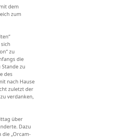
 mit dem
leich zum
lten“
 sich
ton“ zu
nfangs die
u Stande zu
e des
 mit nach Hause
ht zuletzt der
 zu verdanken,
ttag über
inderte. Dazu
ch die „Orcam-