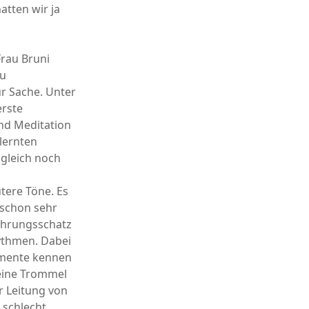
atten wir ja
Frau Bruni
zu
r Sache. Unter
erste
nd Meditation
lernten
gleich noch
tere Töne. Es
 schon sehr
ahrungsschatz
hythmen. Dabei
rumente kennen
 eine Trommel
r Leitung von
o schlecht.