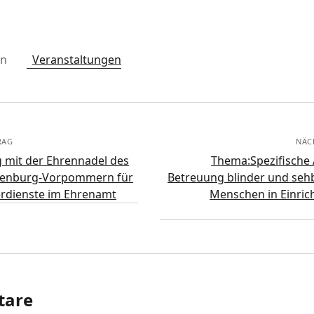
in
Veranstaltungen
RAG
NÄC
 mit der Ehrennadel des
Thema:Spezifische 
lenburg-Vorpommern für
Betreuung blinder und seh
rdienste im Ehrenamt
Menschen in Einric
are