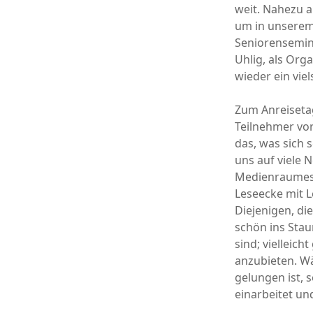
weit. Nahezu a
um in unserem
Seniorensemin
Uhlig, als Org
wieder ein vie
Zum Anreisetag
Teilnehmer vor
das, was sich 
uns auf viele
Medienraumes 
Leseecke mit L
Diejenigen, di
schön ins Stau
sind; vielleic
anzubieten. Wä
gelungen ist, 
einarbeitet un