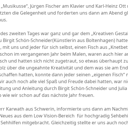
„Musikusse“, Jürgen Fischer am Klavier und Karl-Heinz Ott
tzten die Gelegenheit und forderten uns dann am Abend g
aus.
 des zweiten Tages war ganz und gar dem „Kreativen Gesta
 Birgit Schön-Schneider(Künstlerin aus Boltenhagen) hatte
it uns und jeder für sich selbst, einen Fisch aus „Knetbe
 schon im vergangenen Jahr beim Malen, waren auch hier a
sch und hatten sich nicht zugetraut, so etwas überhaupt z
lz über die ungeahnte Kreativität und dem was sie am End
chaffen hatten, konnte dann jeder seinen „eigenen Fisch“
r auch noch alle viel Spaß und Freude dabei hatten, war nic
tung und Anleitung durch Birgit Schön-Schneider und Julia
o wie wir schon auf das nächste Jahr freuen.
err Karwath aus Schwerin, informierte uns dann am Nachmi
 Neues aus dem Low Vision-Bereich für hochgradig Sehbeh
e Sehhilfen mitgebracht. Gleichzeitig stellte er uns auch no