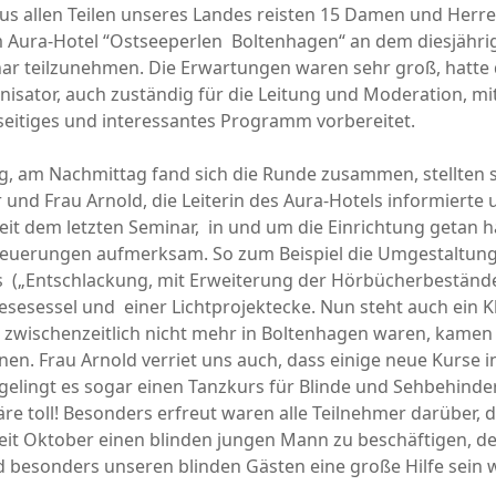
us allen Teilen unseres Landes reisten 15 Damen und Herre
 Aura-Hotel “Ostseeperlen Boltenhagen“ an dem diesjähri
ar teilzunehmen. Die Erwartungen waren sehr groß, hatte
anisator, auch zuständig für die Leitung und Moderation, mit
lseitiges und interessantes Programm vorbereitet.
, am Nachmittag fand sich die Runde zusammen, stellten s
 und Frau Arnold, die Leiterin des Aura-Hotels informierte u
seit dem letzten Seminar, in und um die Einrichtung getan 
 Neuerungen aufmerksam. So zum Beispiel die Umgestaltun
(„Entschlackung, mit Erweiterung der Hörbücherbestände
esesessel und einer Lichtprojektecke. Nun steht auch ein Kl
e zwischenzeitlich nicht mehr in Boltenhagen waren, kamen
nen. Frau Arnold verriet uns auch, dass einige neue Kurse 
ht gelingt es sogar einen Tanzkurs für Blinde und Sehbehinde
re toll! Besonders erfreut waren alle Teilnehmer darüber, d
seit Oktober einen blinden jungen Mann zu beschäftigen, der
d besonders unseren blinden Gästen eine große Hilfe sein w