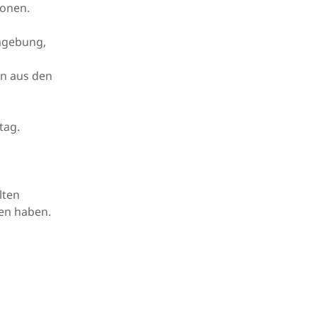
sonen.
Umgebung,
rn aus den
tag.
lten
gen haben.