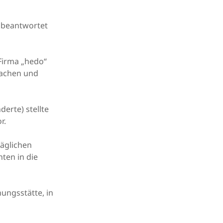
g beantwortet
 Firma „hedo“
machen und
erte) stellte
r.
täglichen
ten in die
ungsstätte, in