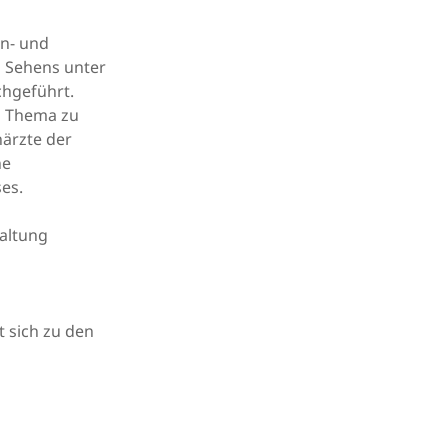
en- und
 Sehens unter
hgeführt.
es Thema zu
närzte der
he
es.
altung
t sich zu den