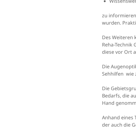
Wissenswer
zu informieren
wurden. Prakt
Des Weiteren k
Reha-Technik 
diese vor Ort 
Die Augenoptik
Sehhilfen wie z
Die Gebietsgr
Bedarfs, die a
Hand genomme
Anhand eines T
der auch die G