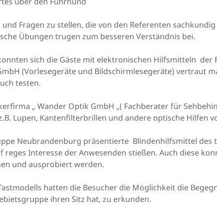
tes über den Führhund
 und Fragen zu stellen, die von den Referenten sachkundi
ische Übungen trugen zum besseren Verständnis bei.
onnten sich die Gäste mit elektronischen Hilfsmitteln der
GmbH (Vorlesegeräte und Bildschirmlesegeräte) vertraut 
auch testen.
erfirma „ Wander Optik GmbH „( Fachberater für Sehbehind
.B. Lupen, Kantenfilterbrillen und andere optische Hilfen vo
uppe Neubrandenburg präsentierte Blindenhilfsmittel des 
uf reges Interesse der Anwesenden stießen. Auch diese konn
n und ausprobiert werden.
astmodells hatten die Besucher die Möglichkeit die Begegn
ebietsgruppe ihren Sitz hat, zu erkunden.