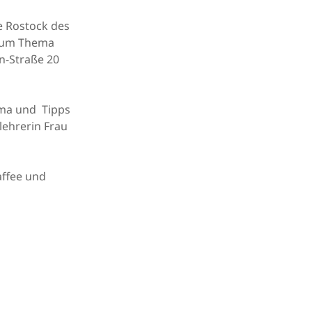
e Rostock des
 zum Thema
n-Straße 20
ema und Tipps
lehrerin Frau
affee und