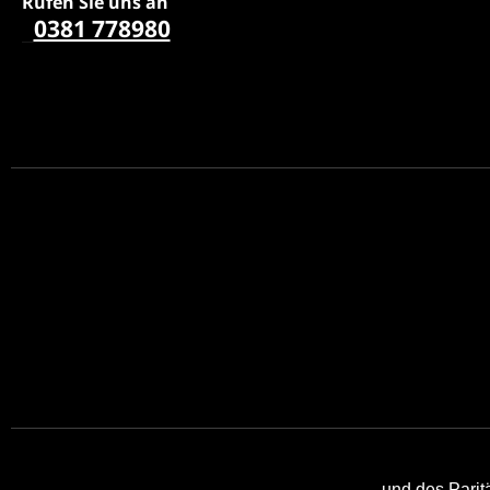
Rufen Sie uns a
n
0381 778980
und des Pari