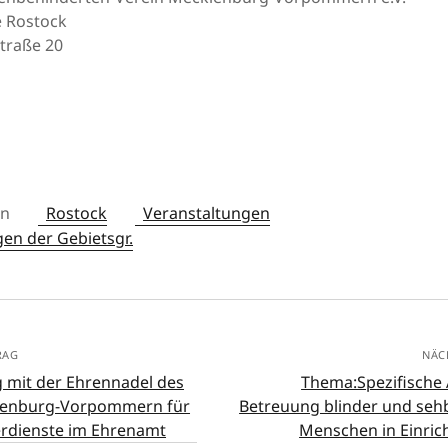
 Rostock
traße 20
in
Rostock
Veranstaltungen
en der Gebietsgr.
RAG
NÄC
 mit der Ehrennadel des
Thema:Spezifische 
lenburg-Vorpommern für
Betreuung blinder und seh
rdienste im Ehrenamt
Menschen in Einric