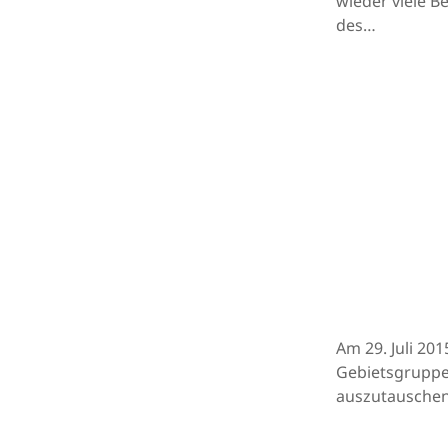
wieder viele B
des…
Am 29. Juli 20
Gebietsgruppe.
auszutausche