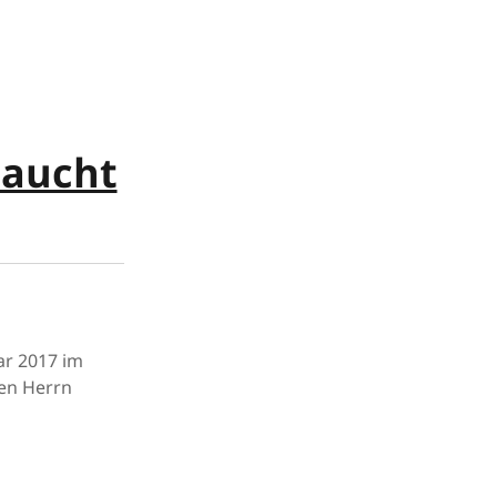
taucht
ar 2017 im
en Herrn