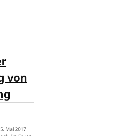
er
g von
ng
5. Mai 2017