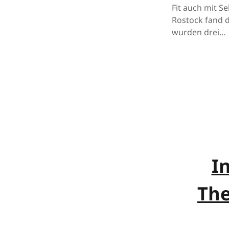
Fit auch mit S
Rostock fand d
wurden drei…
I
The