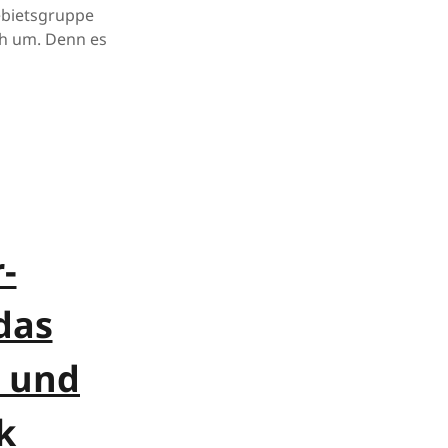
Gebietsgruppe
ch um. Denn es
-
das
e und
k